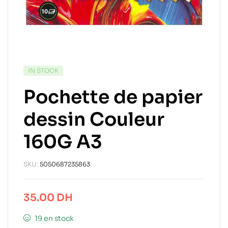
IN STOCK
Pochette de papier
dessin Couleur
160G A3
SKU:
5050687235863
35.00
DH
19 en stock