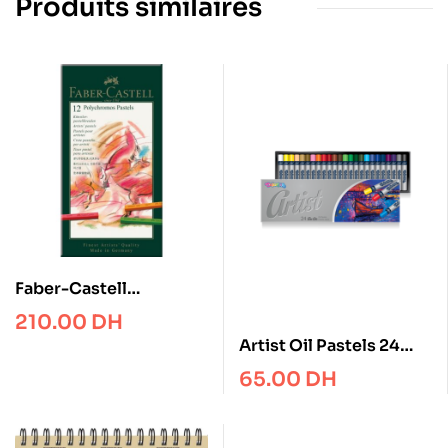
Produits similaires
Faber-Castell
Polychromos pastel,
210.00
DH
cardboard wallet of 12
Artist Oil Pastels 24
colours – Colorino
65.00
DH