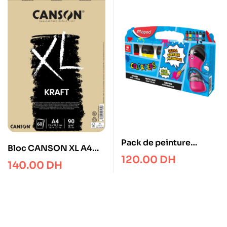
Pack de peinture
Bloc CANSON XL A4
gouaches ultra lavable
120.00
DH
Kraft 90gr 60F
140.00
DH
x6 MAPED