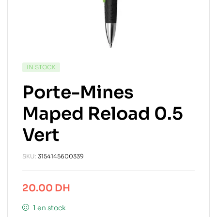
IN STOCK
Porte-Mines
Maped Reload 0.5
Vert
SKU:
3154145600339
20.00
DH
1 en stock