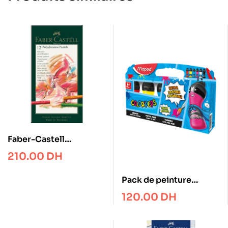
Faber-Castell
Polychromos pastel,
210.00
DH
cardboard wallet of 12
Pack de peinture
gouaches ultra lavable
120.00
DH
x6 MAPED