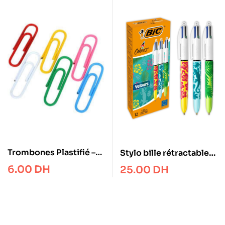
Trombones Plastifié –
Stylo bille rétractable
33 mm – Boite de 100 –
Bic 4 Couleurs Velours
6.00
DH
25.00
DH
Boston