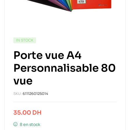
IN STOCK
Porte vue A4
Personnalisable 80
vue
SKU:
6111260125014
35.00
DH
8 en stock