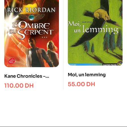
Moi, un lemming
Kane Chronicles –
L’ombre du serpent –
55.00
DH
110.00
DH
Tome 3