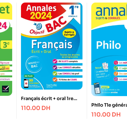
Français écrit + oral 1re
Philo Tle généra
générale – Sujets &
110.00
DH
& corrigés
corrigés
110.00
DH