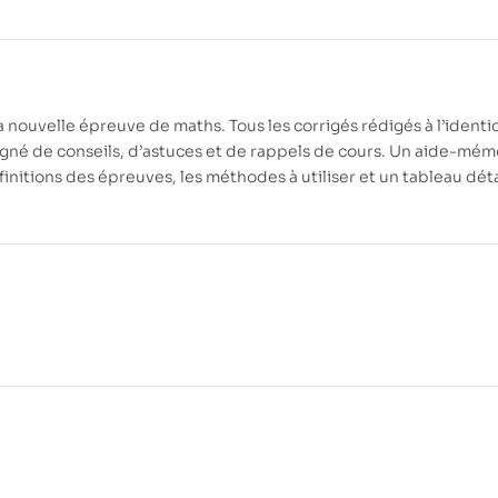
110.00
DH
105.00
DH
la nouvelle épreuve de maths. Tous les corrigés rédigés à l’ident
agné de conseils, d’astuces et de rappels de cours. Un aide-mém
nitions des épreuves, les méthodes à utiliser et un tableau déta