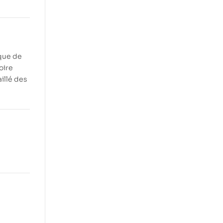
ique de
oire
illé des