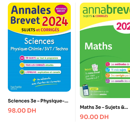
Sciences 3e – Physique-
Maths 3e – Sujets &
chimie/SVT/Techno ;
98.00
DH
corrigés
Sujets et corrigés
90.00
DH