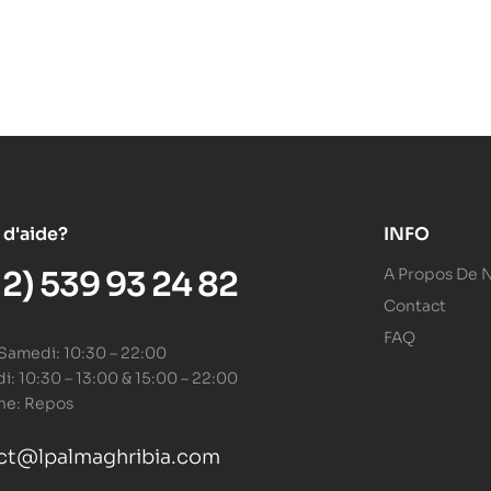
 d'aide?
INFO
12) 539 93 24 82
A Propos De 
Contact
FAQ
 Samedi: 10:30 – 22:00
: 10:30 – 13:00 & 15:00 – 22:00
he: Repos
ct@lpalmaghribia.com