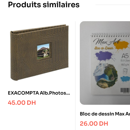
Produits similaires
EXACOMPTA Alb.Photos
16X20 KENYA 40p
45.00
DH
Bloc de dessin Max Ar
A5 160gr 50 feuilles
26.00
DH