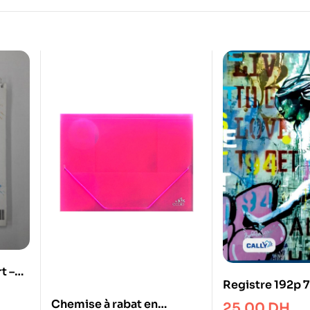
t –
Registre 192p 
Couleur Cally
Chemise à rabat en
25.00
DH