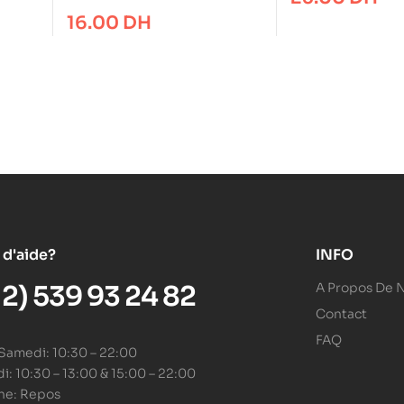
polypro plastique Ecolo
16.00
DH
 d'aide?
INFO
12) 539 93 24 82
A Propos De 
Contact
FAQ
 Samedi: 10:30 – 22:00
: 10:30 – 13:00 & 15:00 – 22:00
he: Repos