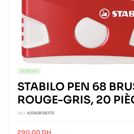
IN STOCK
STABILO PEN 68 BR
ROUGE-GRIS, 20 PIÈ
SKU:
4006381561112
290.00
DH