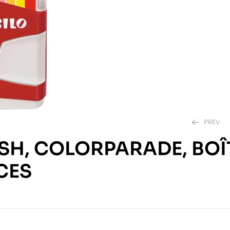
PREV
USH, COLORPARADE, BOÎ
95.00
DH
CES
70.00
DH