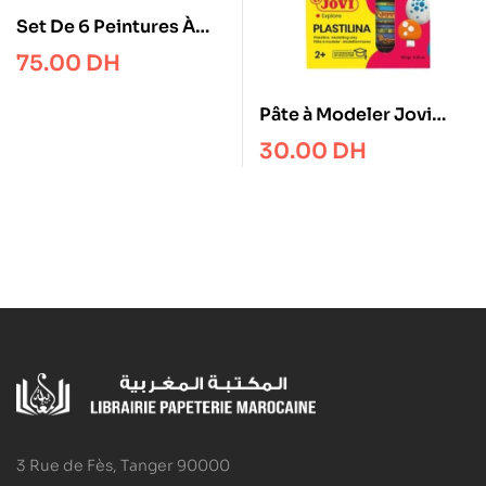
Set De 6 Peintures À
Doigts – 6 X 80 ML
75.00
DH
CARIOCA
Pâte à Modeler Jovi
Plastilina – Boîte de 10
30.00
DH
Bâtons
3 Rue de Fès, Tanger 90000