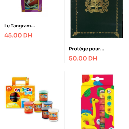
Le Tangram
Magnétique 36 pcs
45.00
DH
Protége pour
passeport – cuire
50.00
DH