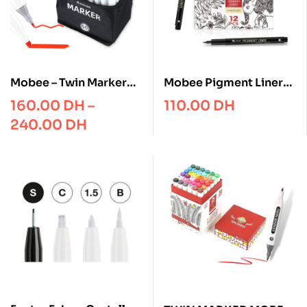
Mobee – Twin Marker
Mobee Pigment Liner
Alcohol Based Dual Tip
Drawing Pen Drafting
160.00
DH
–
110.00
DH
Black – Set of 12 pcs
240.00
DH