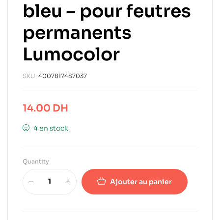
bleu – pour feutres
permanents
Lumocolor
SKU:
4007817487037
14.00
DH
4 en stock
Quantity
Ajouter au panier