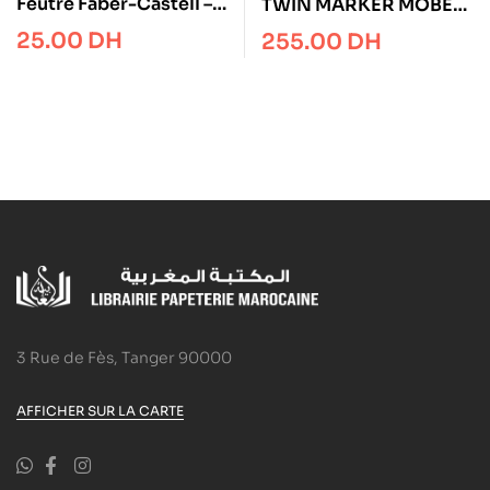
Feutre Faber-Castell –
TWIN MARKER MOBEE
blanc – Pitt Artist Pen
PREMIUM 36 COLORS
25.00
DH
255.00
DH
3 Rue de Fès, Tanger 90000
AFFICHER SUR LA CARTE