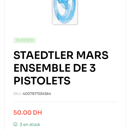
IN STOCK
STAEDTLER MARS
ENSEMBLE DE 3
PISTOLETS
SKU:
4007817534564
50.00
DH
3 en stock