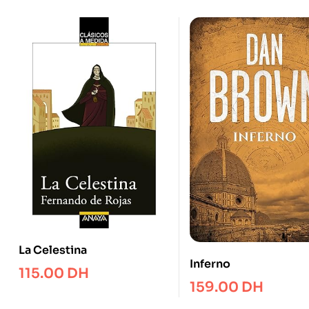
La Celestina
Inferno
115.00
DH
159.00
DH