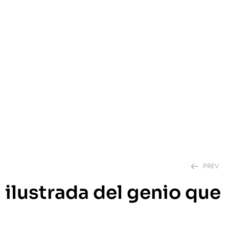
PREV
 ilustrada del genio que
200.00
DH
169.00
DH