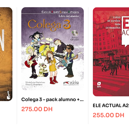
Colega 3 – pack alumno +
ELE ACTUAL A2.
ejercicios + CD audio
275.00
DH
alumno
255.00
DH