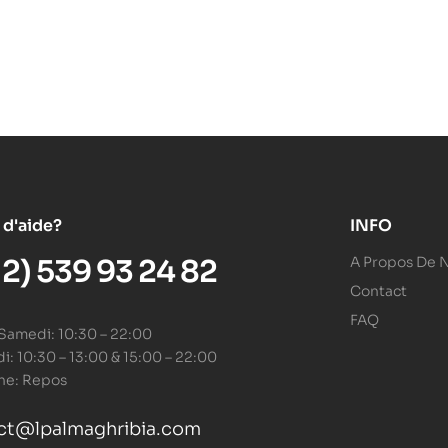
 d'aide?
INFO
12) 539 93 24 82
A Propos De 
Contact
FAQ
 Samedi: 10:30 – 22:00
: 10:30 – 13:00 & 15:00 – 22:00
he: Repos
ct@lpalmaghribia.com