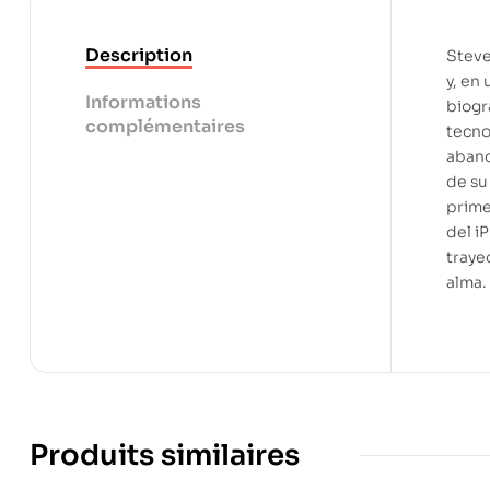
Description
Steve
y, en
Informations
biogra
complémentaires
tecno
aband
de su
prime
del i
traye
alma.
Produits similaires