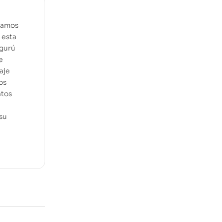
icamos
 esta
 gurú
e
aje
os
ntos
 su