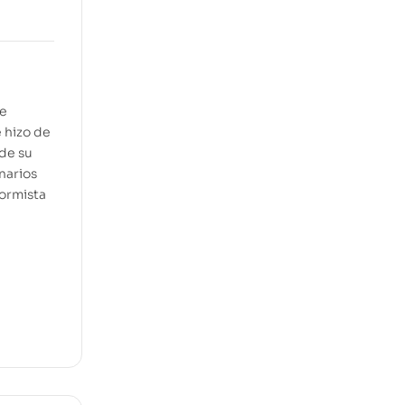
ue
e hizo de
 de su
narios
formista