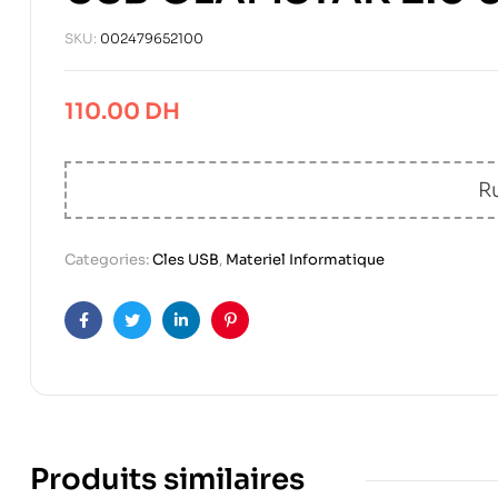
SKU:
002479652100
110.00
DH
R
Categories:
Cles USB
,
Materiel Informatique
Facebook
Twitter
Linkedin
Pinterest
Produits similaires