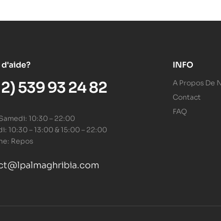
 d'aide?
INFO
12) 539 93 24 82
A Propos De 
Contact
FAQ
 Samedi: 10:30 – 22:00
: 10:30 – 13:00 & 15:00 – 22:00
he: Repos
ct@lpalmaghribia.com