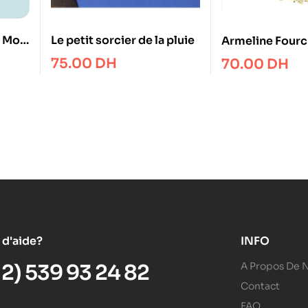
– Mon
Le petit sorcier de la pluie
Armeline Four
CE1
75.00
DH
70.00
DH
 d'aide?
INFO
12) 539 93 24 82
A Propos De 
Contact
FAQ