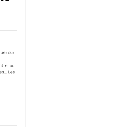
quer sur
ntre les
ces… Les