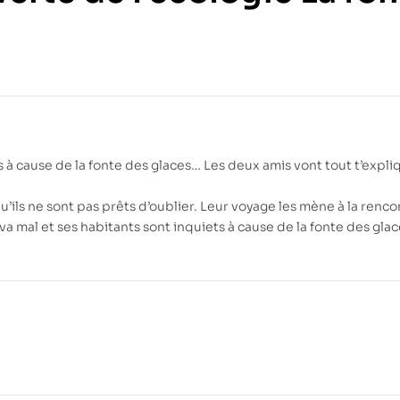
78.00
DH
77.00
DH
s à cause de la fonte des glaces… Les deux amis vont tout t’expli
’ils ne sont pas prêts d’oublier. Leur voyage les mène à la renco
va mal et ses habitants sont inquiets à cause de la fonte des gla