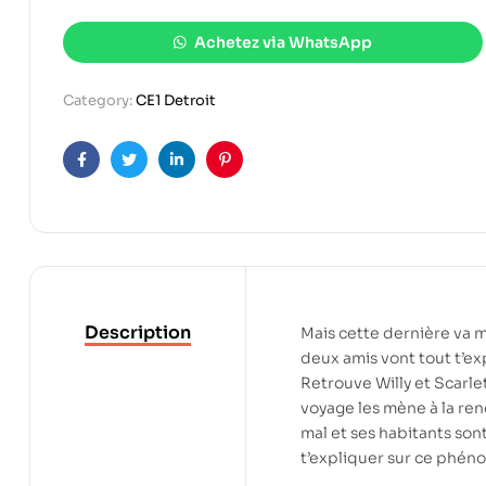
Achetez via WhatsApp
Category:
CE1 Detroit
Facebook
Twitter
Linkedin
Pinterest
Description
Mais cette dernière va m
deux amis vont tout t’e
Retrouve Willy et Scarle
voyage les mène à la ren
mal et ses habitants son
t’expliquer sur ce phén