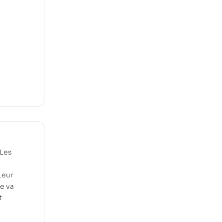
 Les
Leur
re va
t