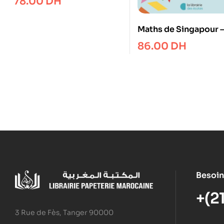
78.00
DH
Maths de Singapour 
cahier de géométrie 
86.00
DH
Besoin
+(2
3 Rue de Fès, Tanger 90000