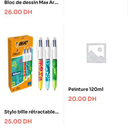
Bloc de dessin Max Art
– A5 160gr 50 feuilles
26.00
DH
Peinture 120ml
20.00
DH
Stylo bille rétractable
Bic 4 Couleurs Velours
25.00
DH