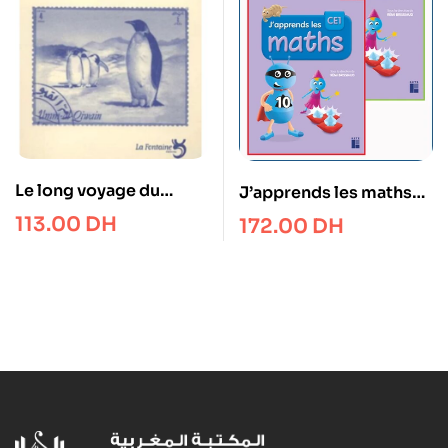
Le long voyage du
J’apprends les maths
pingouin vers la jungle
CE1 – Fichiers en 2
113.00
DH
172.00
DH
volumes