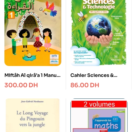
Cahier Sciences &
Miftâh Al qirâ’a 1 Manuel
Technologie CM1
avec CD Cahier
86.00
DH
300.00
DH
Odysséo
D’activités