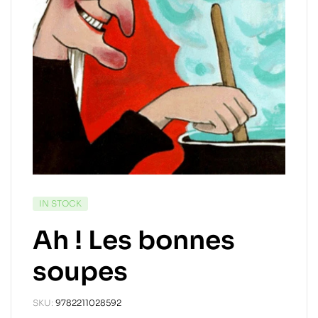
IN STOCK
Ah ! Les bonnes
soupes
SKU:
9782211028592