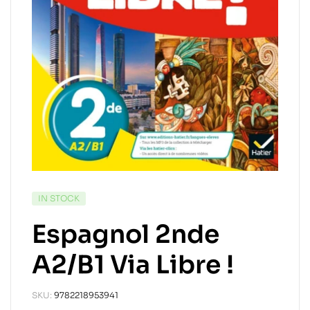
IN STOCK
Espagnol 2nde
A2/B1 Via Libre !
SKU:
9782218953941