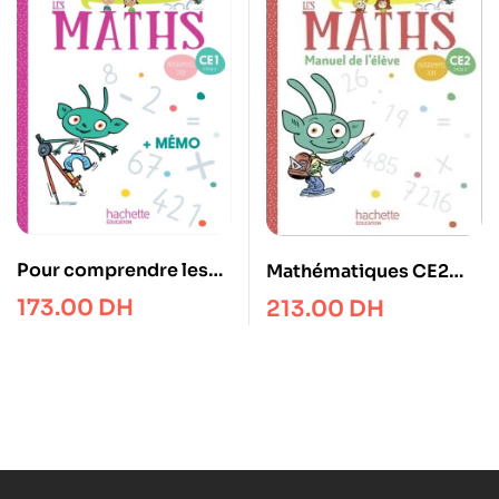
Pour comprendre les
Mathématiques CE2
maths CE1 – Fichier
Cycle 2 Pour
173.00
DH
213.00
DH
élève – Ed. 2019
comprendre les maths
– Manuel de l’élève