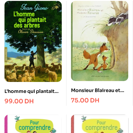
Monsieur Blaireau et
L’homme qui plantait
Madame Renarde –
des arbres
75.00
DH
99.00
DH
Tome 1 – La Rencontre