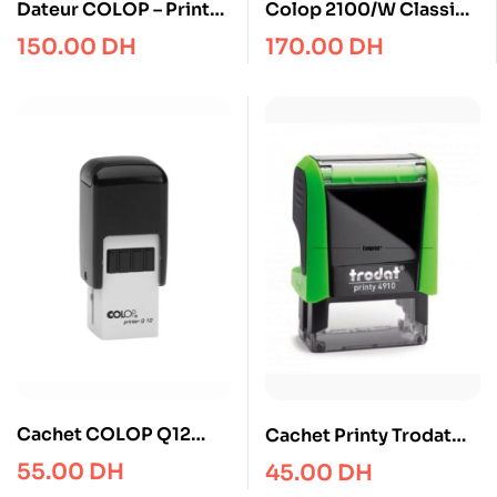
Dateur COLOP – Printer
Colop 2100/W Classic
S260
Line Adjustable 12
150.00
DH
170.00
DH
Message Stamper
Heavy Duty S/Steel
B222 (Spanish)
Cachet COLOP Q12
Cachet Printy Trodat
12X12mm
4910
55.00
DH
45.00
DH