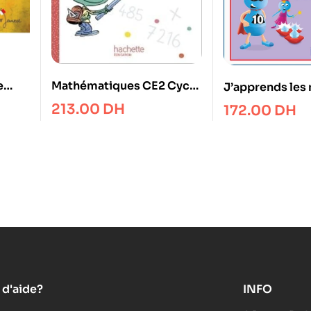
Mathématiques CE2 Cycle
e
J’apprends les 
2 Pour comprendre les
Fichiers en 2 v
213.00
DH
172.00
DH
maths – Manuel de l’élève
 d'aide?
INFO