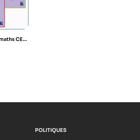
maths CE1 –
olumes
POLITIQUES