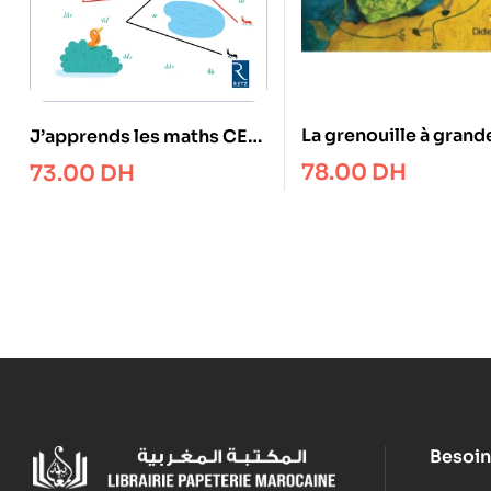
La grenouille à grand
J’apprends les maths CE1
bouche
– Cahier Rèsoudre des
78.00
DH
73.00
DH
problèmes de gèomètrie,
grandeurs mesures
Besoin