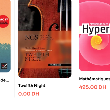
Mathématiques
ude
Hyperbole
Twelfth Night
495.00
DH
e
0.00
DH