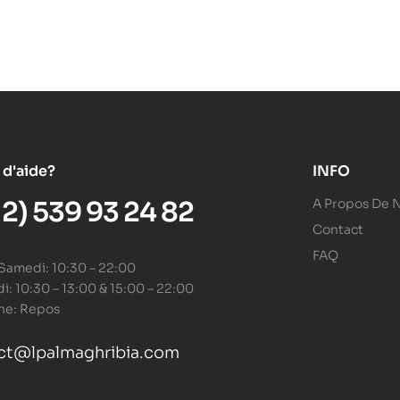
 d'aide?
INFO
12) 539 93 24 82
A Propos De 
Contact
FAQ
 Samedi: 10:30 – 22:00
: 10:30 – 13:00 & 15:00 – 22:00
he: Repos
ct@lpalmaghribia.com