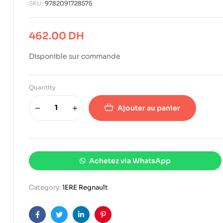
SKU:
9782091728575
462.00
DH
Disponible sur commande
Quantity
Ajouter au panier
Achetez via WhatsApp
Category:
1ERE Regnault
Facebook
Twitter
Linkedin
Pinterest