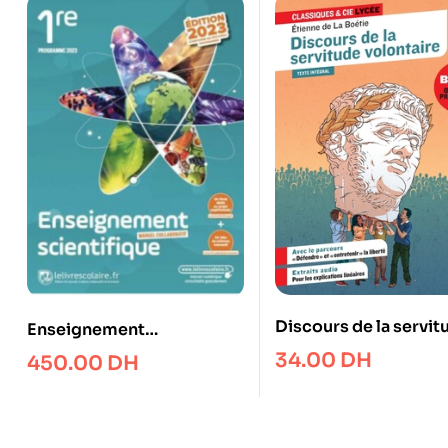
Discours de la servit
Enseignement
volontaire (oeuvre au
scientifique 1re
34.00
DH
450.00
DH
programme du Bac d
français 2026, 1re)