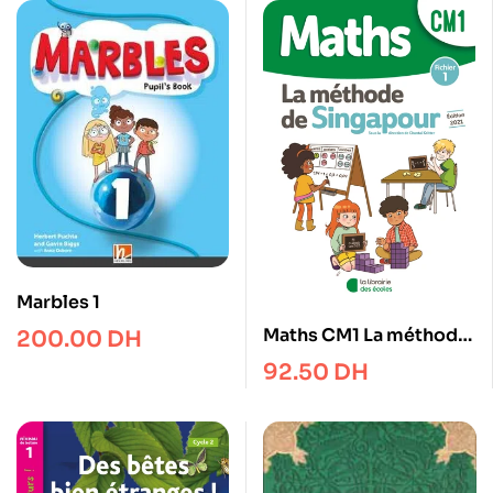
Marbles 1
Maths CM1 La méthode
200.00
DH
de Singapour – Fichier 1
92.50
DH