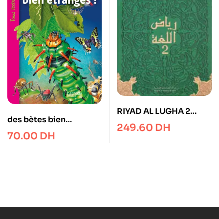
RIYAD AL LUGHA 2
des bètes bien
MANUEL
249.60
DH
ètranges documentaire
70.00
DH
Niveau 1