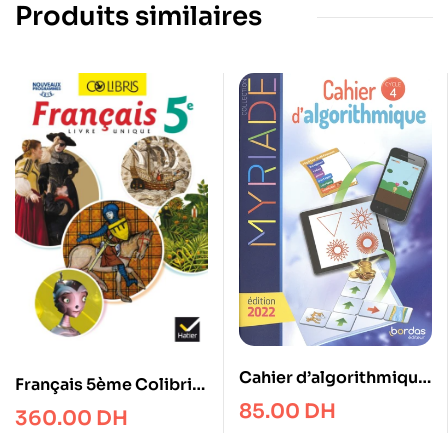
Produits similaires
Cahier d’algorithmique
Français 5ème Colibris
4e Myriade
(avec carnet de bord)
85.00
DH
360.00
DH