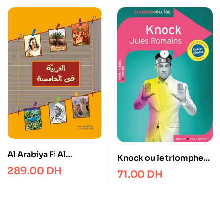
Al Arabiya Fi Al
Knock ou le triomphe
Khamissa CEA
de la médecine, Jules
289.00
DH
71.00
DH
Romains