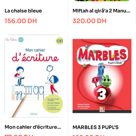
La chaise bleue
Miftah al qirâ’a 2 Manuel
avec CD+ Cahier
156.00
DH
320.00
DH
activités
Mon cahier d’écriture
MARBLES 3 PUPL’S
CE1