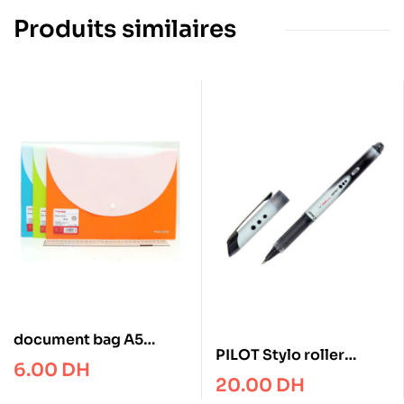
Produits similaires
document bag A5
PILOT Stylo roller
Tranbo
6.00
DH
pointe métal 0,5 mm
20.00
DH
encre liquide Noire