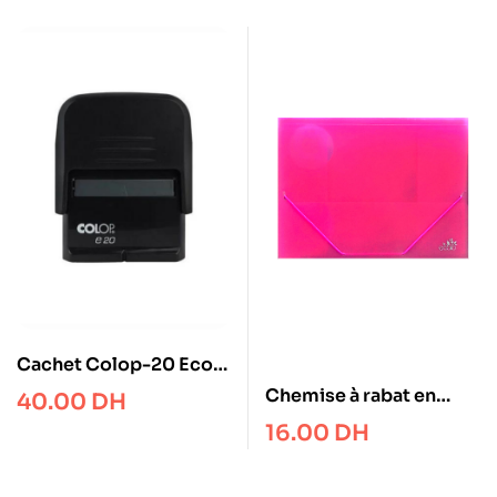
Cachet Colop-20 Eco
14*38mm
Chemise à rabat en
40.00
DH
polypro plastique
16.00
DH
Ecolo