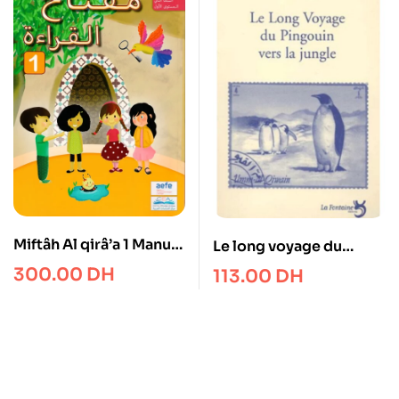
Miftâh Al qirâ’a 1 Manuel
Le long voyage du
avec CD Cahier
pingouin vers la jungle
300.00
DH
113.00
DH
D’activités