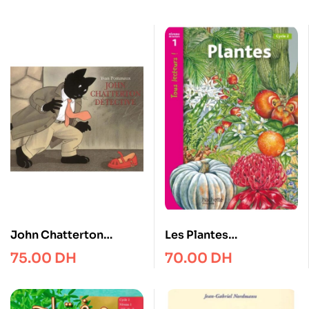
John Chatterton
Les Plantes
détective
Documentaire Niveau 1
75.00
DH
70.00
DH