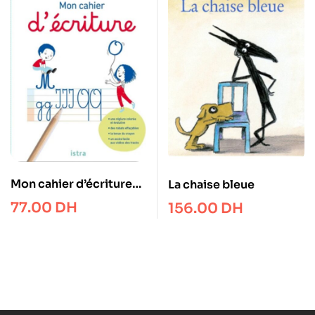
Mon cahier d’écriture
La chaise bleue
CE1
77.00
DH
156.00
DH