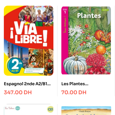
Espagnol 2nde A2/B1
Les Plantes
Via Libre !
Documentaire Niveau 1
347.00
DH
70.00
DH